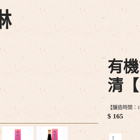
淋
有機
清【
【釀造時間：
$ 165