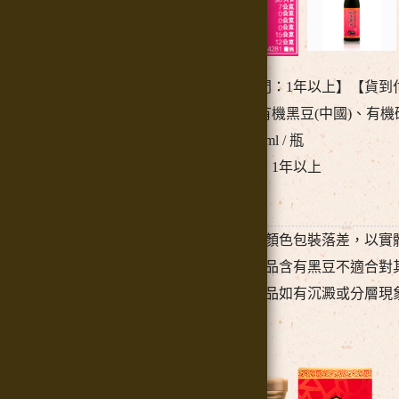
【釀造時間：1年以上】【貨到
內容物：有機黑豆(中國)、有機
容量：420ml / 瓶
釀造時間：1年以上
備註：
產品顏色包裝落差，以實
本產品含有黑豆不適合對
本產品如有沉澱或分層現